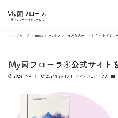
トップページ
news
My菌フローラ®︎公式サイトを立ち上げまし
My菌フローラ®︎公式サイ
カ
2024年9月1日
2024年9月10日
バイオジェノミクス
投稿日
更新日
著
者