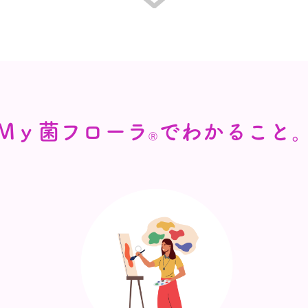
Mｙ菌フローラ
でわかること
Ⓡ